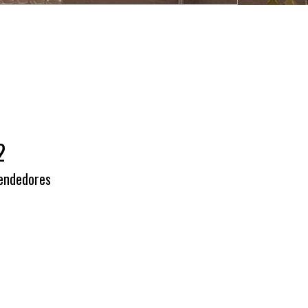
2
vendedores