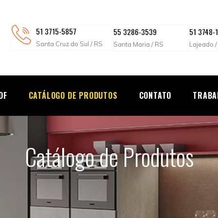
51 3715-5857
55 3286-3539
51 3748-
Santa Cruz do Sul / RS
Santa Maria / RS
Lajeado /
DF
CATÁLOGO DE PRODUTOS
CONTATO
TRABA
Catálogo de Produtos