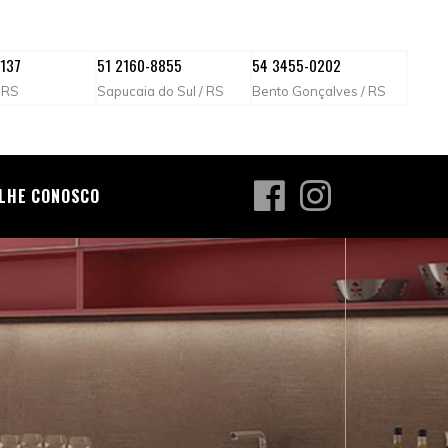
1137
51 2160-8855
54 3455-0202
 RS
Sapucaia do Sul / RS
Bento Gonçalves / RS
LHE CONOSCO